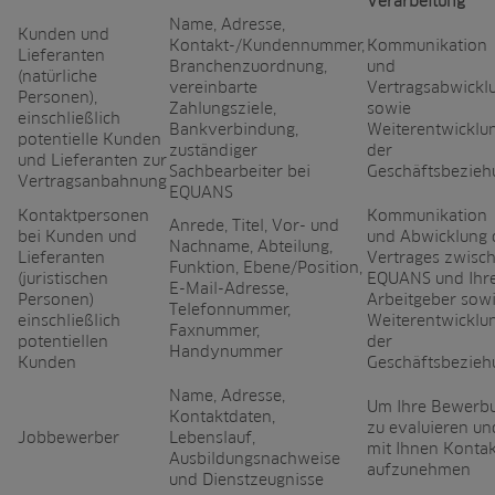
Verarbeitung
Name, Adresse,
Kunden und
Kontakt-/Kundennummer,
Kommunikation
Lieferanten
Branchenzuordnung,
und
(natürliche
vereinbarte
Vertragsabwickl
Personen),
Zahlungsziele,
sowie
einschließlich
Bankverbindung,
Weiterentwicklu
potentielle Kunden
zuständiger
der
und Lieferanten zur
Sachbearbeiter bei
Geschäftsbezieh
Vertragsanbahnung
EQUANS
Kontaktpersonen
Kommunikation
Anrede, Titel, Vor- und
bei Kunden und
und Abwicklung 
Nachname, Abteilung,
Lieferanten
Vertrages zwisc
Funktion, Ebene/Position,
(juristischen
EQUANS und Ihr
E-Mail-Adresse,
Personen)
Arbeitgeber sow
Telefonnummer,
einschließlich
Weiterentwicklu
Faxnummer,
potentiellen
der
Handynummer
Kunden
Geschäftsbezieh
Name, Adresse,
Um Ihre Bewerb
Kontaktdaten,
zu evaluieren un
Jobbewerber
Lebenslauf,
mit Ihnen Kontak
Ausbildungsnachweise
aufzunehmen
und Dienstzeugnisse