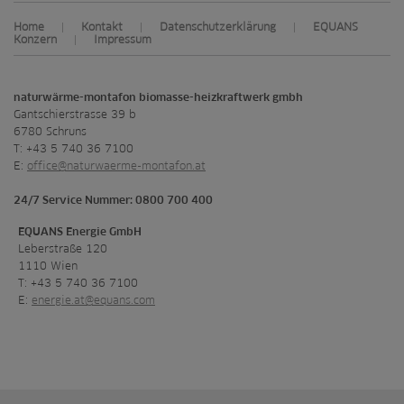
Home
Kontakt
Datenschutzerklärung
EQUANS
|
|
|
Konzern
Impressum
|
naturwärme-montafon biomasse-heizkraftwerk gmbh
Gantschierstrasse 39 b
6780 Schruns
T: +43 5 740 36 7100
E:
office@naturwaerme-montafon.at
24/7 Service Nummer: 0800 700 400
EQUANS Energie GmbH
Leberstraße 120
1110 Wien
T: +43 5 740 36 7100
E:
energie.at@equans.com