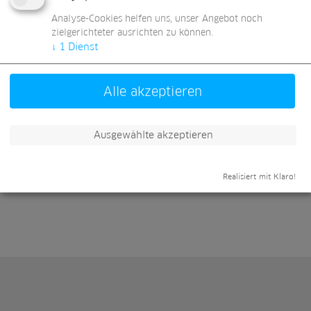
Analyse-Cookies helfen uns, unser Angebot noch
naturwärme-montafon biomasse-heizkraftwerk gmbh
zielgerichteter ausrichten zu können.
Gantschierstrasse 39 b
↓
1
Dienst
6780 Schruns
T: +43 5 740 36 7100
E:
office@naturwaerme-montafon.at
Alle akzeptieren
24/7 Service Nummer: 0800 700 400
Ausgewählte akzeptieren
EQUANS Energie GmbH
Leberstraße 120
1110 Wien
T: +43 5 740 36 7100
Realisiert mit Klaro!
E:
energie.at@equans.com