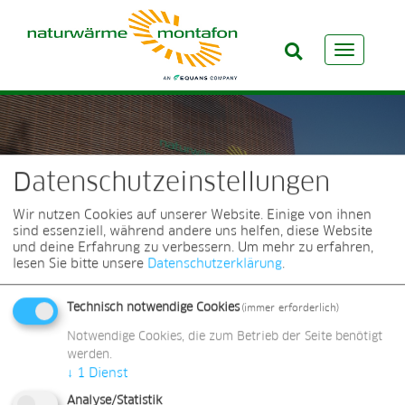
SUCHE
Toggle na
Datenschutzeinstellungen
Wir nutzen Cookies auf unserer Website. Einige von ihnen
sind essenziell, während andere uns helfen, diese Website
und deine Erfahrung zu verbessern.
Um mehr zu erfahren,
KUNDEN
lesen Sie bitte unsere
Datenschutzerklärung
.
Technisch notwendige Cookies
(immer erforderlich)
Notwendige Cookies, die zum Betrieb der Seite benötigt
werden.
↓
1
Dienst
Home
Kontakt
Datenschutzerklärung
EQUANS
|
|
|
Konzern
Impressum
|
Analyse/Statistik