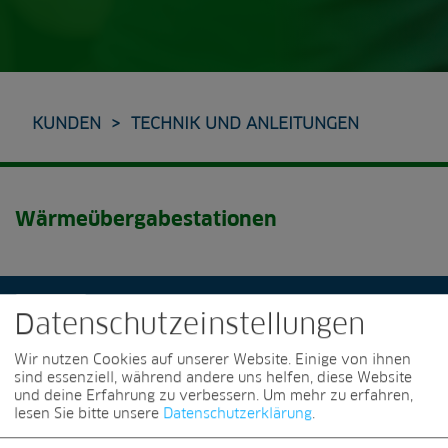
KUNDEN
TECHNIK UND ANLEITUNGEN
Wärmeübergabestationen
Datenschutzeinstellungen
Übergabestation: Unistat 2013 15 - max.
60 kW
Wir nutzen Cookies auf unserer Website. Einige von ihnen
Übergabestation: Unistat 2013 15 - max. 60 kW
sind essenziell, während andere uns helfen, diese Website
und deine Erfahrung zu verbessern.
Um mehr zu erfahren,
lesen Sie bitte unsere
Datenschutzerklärung
.