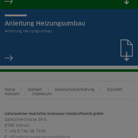
Anleitung Heizungsumbau
Anleitung Heizungsumbau
Home
Kontakt
Datenschutzerklärung
EQUANS
|
|
|
Konzern
Impressum
|
naturwärme-montafon biomasse-heizkraftwerk gmbh
Gantschierstrasse 39 b
6780 Schruns
T: +43 5 740 36 7100
E:
office@naturwaerme-montafon.at